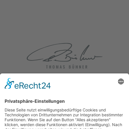
Impressum
|
Datenschutz
|
Cookie-Einstellungen
+49 172 5617325
mail@thomasbuehner.de
Marienstraße 17 | D-49074 Osnabrück
NEWSLETTER-ANMELDUNG