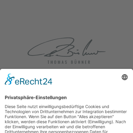
Impressum
|
Datenschutz
|
Cookie-Einstellungen
+49 172 5617325
mail@thomasbuehner.de
Marienstraße 17 | D-49074 Osnabrück
NEWSLETTER-ANMELDUNG