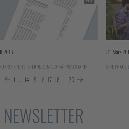
ril 2016
31. März 20
ROKRITIK: DREI STERNE ZUM SCHNÄPPCHENTARIF
EINE FRAGE
1
…
14
15
16
17
18
…
20
NEWSLETTER