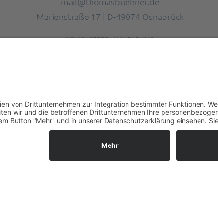
mail@thomasbuehner.de
Marienstraße 17 | D-49074 Osnabrück
NEWSLETTER-ANMELDUNG
ch habe die Datenschutzerklärung gelesen und akzeptier
made by mumbomedia