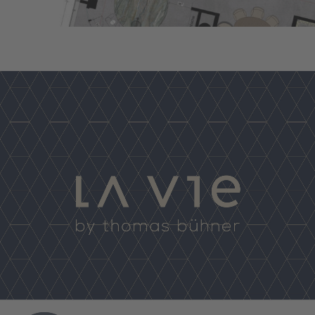
LA VIE by thomas bühner
Düsseldorf