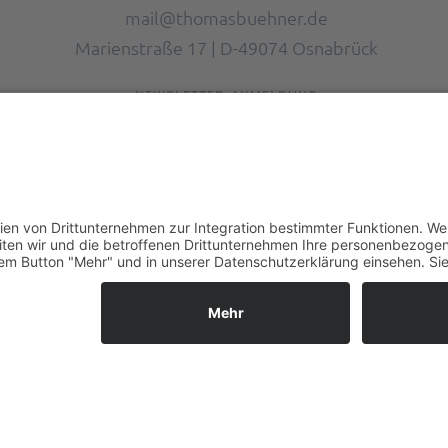
mail@thomasbuehner.de
Marienstraße 17 | D-49074 Osnabrück
NEWSLETTER-ANMELDUNG
ch habe die Datenschutzerklärung gelesen und akzeptier
made by mumbomedia