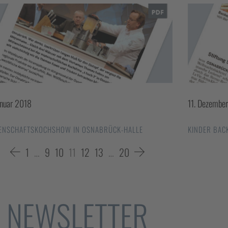
anuar 2018
11. Dezembe
ENSCHAFTSKOCHSHOW IN OSNABRÜCK-HALLE
KINDER BAC
1
…
9
10
11
12
13
…
20
NEWSLETTER