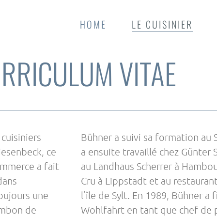
HOME
LE CUISINIER
RRICULUM VITAE
cuisiniers
Bühner a suivi sa formation au 
iesenbeck, ce
a ensuite travaillé chez Günter 
ommerce a fait
au Landhaus Scherrer à Hambour
dans
Cru à Lippstadt et au restauran
 toujours une
l’île de Sylt. En 1989, Bühner a
jambon de
Wohlfahrt en tant que chef de 