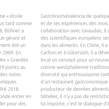
me « étoile
GastrónomaValencia de quelque
lus tard comme
et de ses expériences des moi
18, Bühner a
collaboration avec Givaudan, il 
que gérant et
des scientifiques européens ses
ement été un
dans les aliments. En Chine, il a 
e 2009. En
Carlton et à Gütersloh, il a dé
des « Grandes
local un concept pour un nouve
19 points au
cuisine westphalienne traditionn
e des notes
diversité qui enthousiasme tant 
nomiques
d’un restaurant gastronomique 
’été 2018.
producteur de denrées alimenta
monde entier en
hôtelier, il n’y a pas de restri
ller pour des
lui importe, c’est le dialogue d’