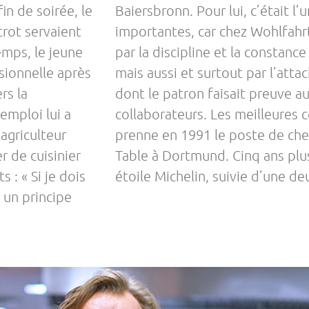
in de soirée, le
Baiersbronn. Pour lui, c’était l’
strot servaient
importantes, car chez Wohlfahrt
emps, le jeune
par la discipline et la constanc
ssionnelle après
mais aussi et surtout par l’atta
rs la
dont le patron faisait preuve a
emploi lui a
collaborateurs. Les meilleures c
 agriculteur
prenne en 1991 le poste de chef
r de cuisinier
Table à Dortmund. Cinq ans plus
 : « Si je dois
étoile Michelin, suivie d’une d
– un principe