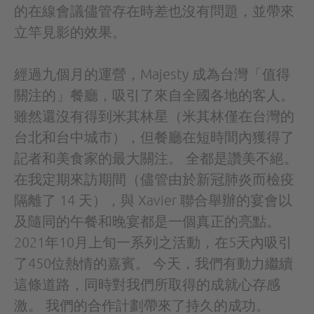
的在線會議儘管存在時差也沒有問題，並帶來
立竿見影的效果。
經過九個月的運營，Majesty 成為台灣「值得
關注的」餐廳，吸引了來自全國各地的客人。
雖然還沒有得到米其林星（米其林僅在台灣的
台北和台中城市），但餐廳在短時間內獲得了
記者和美食家的最大關注。 全都是讚美不絕。
在我定期來訪期間（儘管由於新冠肺炎而檢疫
隔離了 14 天），與 Xavier 聯合舉辦的宴會以
及隨同的午餐和晚宴都是一個真正的亮點。
2021年10月上旬一系列之活動，在5天內吸引
了450位熱情的嘉賓。 今天，我們有動力繼續
這條道路，同時對我們所取得的成就心存感
激。 我們的合作計劃帶來了持久的成功。