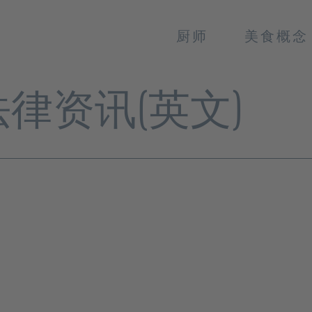
厨师
美食概念
法律资讯(英文)